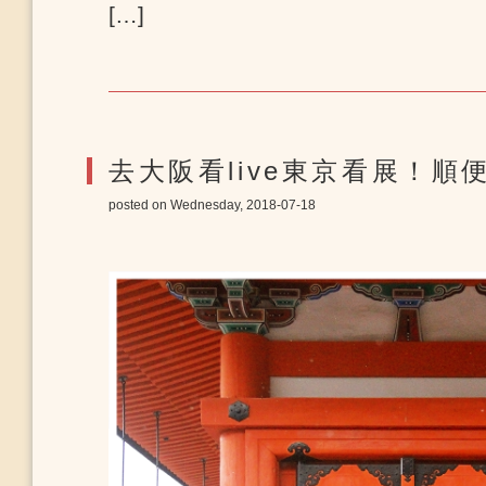
[…]
去大阪看live東京看展！
posted on Wednesday, 2018-07-18