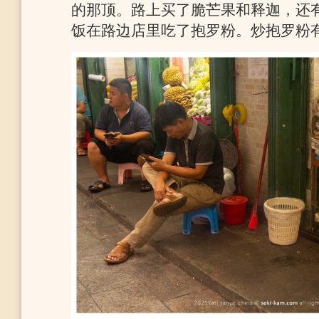
的那顶。路上买了脆芒果和释迦，还
饭在路边店里吃了抱罗粉。炒抱罗粉