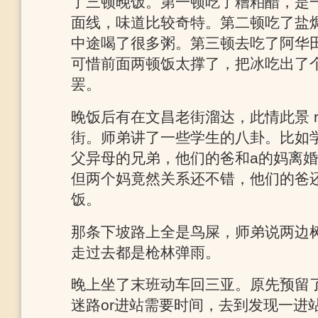
了三顿晚饭。第一顿吃了糟粕醋，是
面线，味道比较奇特。第二顿吃了盐
中途喝了很多粥。第三顿去吃了阿华
可惜前面两顿饭太撑了，把冰吃出了
罢。
晚饭后有在文昌老街溜达，此情此景 remi
街。师弟讲了一些学生的八卦。比如学生
父异母的兄弟，他们的爸和a的妈离婚
但两个妈竟然关系还不错，他们的爸
饭。
那条下坡路上全是鸟屎，师弟说两边
走过去都是枪林弹雨。
晚上坐了末班动车回三亚。原先预留
迷路or进站需要时间，去到发现一进