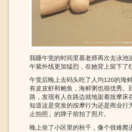
我睡午觉的时间里慕老师再次去泳池游了泳，i
午紫外线更加猛烈，在她背上留下了
午觉后晚上去码头吃了人均120的海
有皮皮虾和鲍鱼，海鲜粥也很优秀。
路，发现有人在路边就地架着按摩床
知道这是突发的按摩行为还是商业行
止拍照」的牌子前拍了照片。
晚上坐了小区里的秋千，像个很难爬