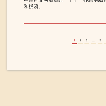
和橫濱。
1
2
3
…
5